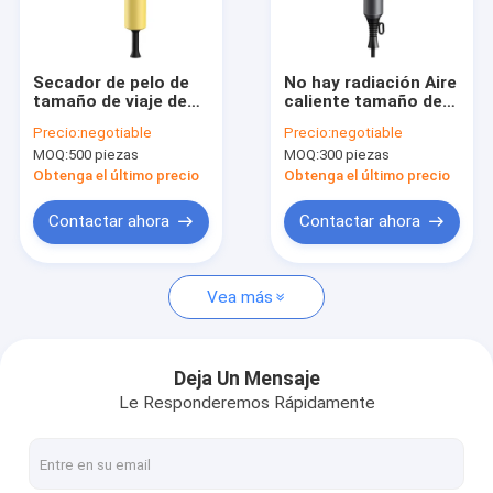
Recorrido por la fábrica
Control de calidad
Secador de pelo de
No hay radiación Aire
tamaño de viaje de
caliente tamaño de
Contacta con nosotros
800W con viento
viaje secador de aire
Precio:
negotiable
Precio:
negotiable
fuerte y motor de
soplado Ahorro de
MOQ:
500 piezas
MOQ:
300 piezas
alta velocidad
energía para
Noticias
amarillo
dormitorio
Obtenga el último precio
Obtenga el último precio
Casos de trabajo
Contactar ahora
Contactar ahora
Solicitar una cita
Vea más
Secador de pelo eléctrico
Deja Un Mensaje
Le Responderemos Rápidamente
El calentador es el alisador del cabello
Bigudí de pelo eléctrico