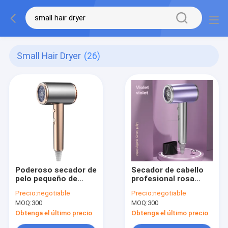
Small Hair Dryer
(26)
Poderoso secador de
Secador de cabello
pelo pequeño de
profesional rosa
1500W con 2
pequeño con
Precio:
negotiable
Precio:
negotiable
conexiones de
opciones de enchufe
MOQ:
300
MOQ:
300
velocidad en todo el
EU/US/ALCI/AU/UK/JP
mundo
Obtenga el último precio
Obtenga el último precio