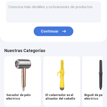
cepillo del aire caliente
peine caliente eléctrico
Secador de pelo del animal doméstico
Continuar
Secador de pelo de alta velocidad
Secador de cabello plegable
Nuestras Categorías
Secador de cabello sin cordón
Estirador de cabello multifunción
Secador de pelo
El calentador es el
Bigudí de pelo
eléctrico
alisador del cabello
eléctrico