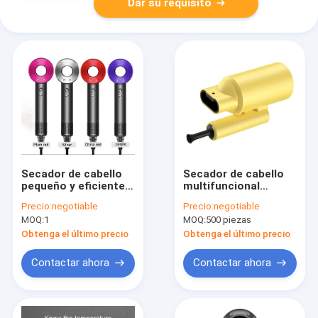
Dar su requisito
Secador de cabello
Secador de cabello
pequeño y eficiente
multifuncional
con enchufes en
pequeño cepillado
Precio:
negotiable
Precio:
negotiable
todo el mundo
cuidado del cabello
MOQ:
1
MOQ:
500 piezas
con rocío Bajo ruido
Obtenga el último precio
Obtenga el último precio
Contactar ahora
Contactar ahora