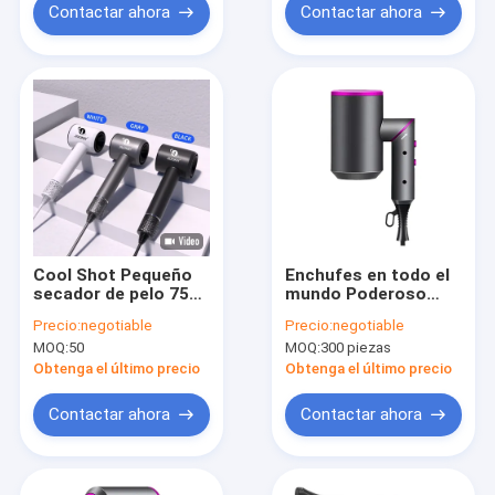
Contactar ahora
Contactar ahora
Cool Shot Pequeño
Enchufes en todo el
secador de pelo 75dB
mundo Poderoso
Logotipo
pequeño secador de
Precio:
negotiable
Precio:
negotiable
personalizable con
pelo cepillado con
MOQ:
50
MOQ:
300 piezas
enchufes en todo el
accesorios de salón
mundo
Obtenga el último precio
Obtenga el último precio
Contactar ahora
Contactar ahora