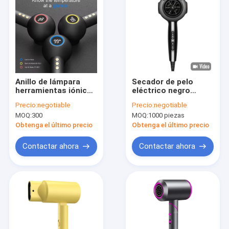
Anillo de lámpara
Secador de pelo
herramientas iónicas
eléctrico negro
calientes secador de
tradicional de alta
Precio:
negotiable
Precio:
negotiable
pelo 110000RPM
eficiencia Impresión
MOQ:
300
MOQ:
1000 piezas
Ahorro de energía
de logotipo OEM
secador de niños
Obtenga el último precio
Obtenga el último precio
Contactar ahora
Contactar ahora
En casa.
Productos
Sobre nosotros