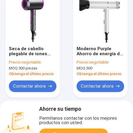
Seca de cabello
Moderno Purple
plegable de iones
Ahorro de energía de
negativos de luz azul
peso ligero Pequeño
Precio:
negotiable
Precio:
negotiable
OEM ODM pequeño
secador de pelo con
MOQ:
300 piezas
MOQ:
500
para el hogar hotel
ABS PC
Obtenga el último precio
Obtenga el último precio
Contactar ahora
Contactar ahora
Ahorre su tiempo
Permítanos contactar con los mejores
productos con usted.