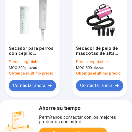
Secador para perros
Secador de pelo de
con cepillo
mascotas de alta
reemplazable para
velocidad de 3800W
Precio:
negotiable
Precio:
negotiable
perros pequeños y
con 4 boquillas de
MOQ:
300 piezas
MOQ:
300 piezas
medianos gatos
aire y control de
temperatura
Obtenga el último precio
Obtenga el último precio
inteligente NTC
Contactar ahora
Contactar ahora
Ahorre su tiempo
Permítanos contactar con los mejores
productos con usted.