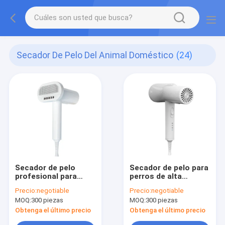
Secador De Pelo Del Animal Doméstico
(24)
Secador de pelo
Secador de pelo para
profesional para
perros de alta
mascotas con 3
velocidad con 3
Precio:
negotiable
Precio:
negotiable
marchas de ajuste de
marchas de
MOQ:
300 piezas
MOQ:
300 piezas
velocidad y
temperatura y
temperatura del
pantalla LCD
Obtenga el último precio
Obtenga el último precio
viento