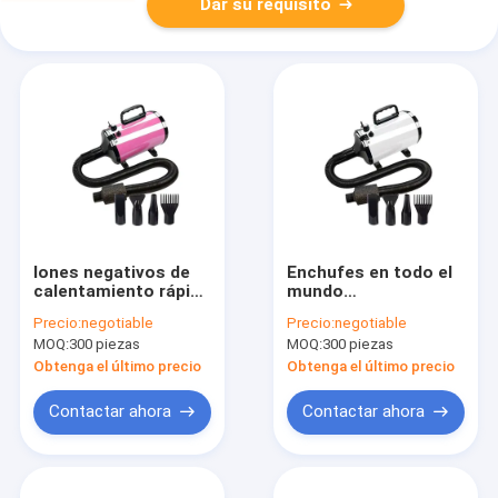
Dar su requisito
Iones negativos de
Enchufes en todo el
calentamiento rápido
mundo
NTC Secador de pelo
personalizable de
Precio:
negotiable
Precio:
negotiable
para perros con
voltaje de 240V Pet
MOQ:
300 piezas
MOQ:
300 piezas
boquilla de
secador con alta
concentrador
velocidad del viento
Obtenga el último precio
Obtenga el último precio
Contactar ahora
Contactar ahora