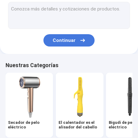
cepillo del aire caliente
peine caliente eléctrico
Secador de pelo del animal doméstico
Continuar
Secador de pelo de alta velocidad
Secador de cabello plegable
Nuestras Categorías
Secador de cabello sin cordón
Estirador de cabello multifunción
Secador de pelo
El calentador es el
Bigudí de pelo
eléctrico
alisador del cabello
eléctrico