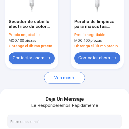
Recorrido por la fábrica
Control de calidad
Secador de cabello
Percha de limpieza
eléctrico de color
para mascotas
Contacta con nosotros
blanco, portátil y
Perfumador eléctrico
Precio:
negotiable
Precio:
negotiable
portátil, secador de
de vapor para
MOQ:
100 piezas
MOQ:
100 piezas
pelo para mascotas
mascotas
Noticias
con infrarrojos.
Autolimpieza
Obtenga el último precio
Obtenga el último precio
profesional
Casos de trabajo
Contactar ahora
Contactar ahora
Solicitar una cita
Vea más
Secador de pelo eléctrico
Deja Un Mensaje
Le Responderemos Rápidamente
El calentador es el alisador del cabello
Bigudí de pelo eléctrico