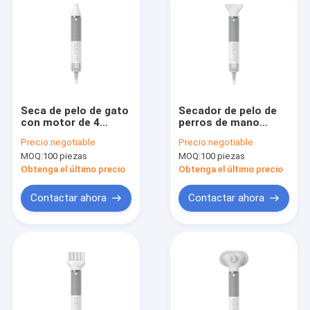
Seca de pelo de gato
Secador de pelo de
con motor de 4
perros de mano
boquillas de bajo
fuerte y ligero para
Precio:
negotiable
Precio:
negotiable
ruido Multifuncional
evitar el cabello
MOQ:
100 piezas
MOQ:
100 piezas
rizado
Obtenga el último precio
Obtenga el último precio
Contactar ahora
Contactar ahora
En casa.
Productos
Sobre nosotros