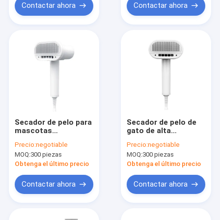
Contactar ahora
Contactar ahora
Secador de pelo para
Secador de pelo de
mascotas
gato de alta
personalizable con
eficiencia blanco con
Precio:
negotiable
Precio:
negotiable
motor de CC y
3 engranajes
MOQ:
300 piezas
MOQ:
300 piezas
tecnología de iones
Velocidad del viento
negativos
para el cabello suave
Obtenga el último precio
Obtenga el último precio
Contactar ahora
Contactar ahora