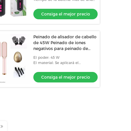
hora
Consiga el mejor precio
Peinado de alisador de cabello
de 45W Peinado de iones
negativos para peinado de
estilo de cabello de 45W
El poder: 45 W
Peinado rápido de
El material: Se aplicará el
calentamiento 5 niveles de
procedimiento siguiente:
temperatura ajustables
Consiga el mejor precio