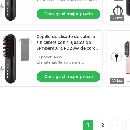
hora
Consiga el mejor precio
Vídeo
Cepillo de alisado de cabello
sin cables con 4 ajustes de
temperatura PD20W de carga
rápida Diseño de
El poder: 40 W
calentamiento rápido contra
El material: Se aplicará el
quemaduras
procedimiento siguiente:
Consiga el mejor precio
Vídeo
1
2