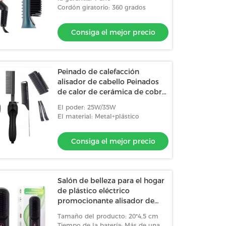
Cordón giratorio: 360 grados
Consiga el mejor precio
Peinado de calefacción
alisador de cabello Peinados
de calor de cerámica de cobre
multifunción electricos
El poder: 25W/35W
peinado caliente
El material: Metal+plástico
Consiga el mejor precio
Salón de belleza para el hogar
de plástico eléctrico
promocionante alisador de
pelo peine USB recargable
Tamaño del producto: 20*4,5 cm
para viajar
Tiempo de la batería: Más de una