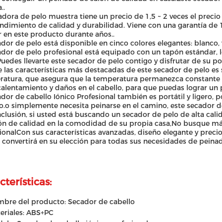
..
adora de pelo muestra tiene un precio de 1,5 ~ 2 veces el precio
endimiento de calidad y durabilidad. Viene con una garantía de
r en este producto durante años..
ador de pelo está disponible en cinco colores elegantes: blanco,
ador de pelo profesional está equipado con un tapón estándar, lo
Puedes llevarte este secador de pelo contigo y disfrutar de su 
 las características más destacadas de este secador de pelo es
atura, que asegura que la temperatura permanezca constante y 
alentamiento y daños en el cabello, para que puedas lograr un
ador de cabello Iónico Profesional también es portátil y ligero, po
.o simplemente necesita peinarse en el camino, este secador de 
clusión, si usted está buscando un secador de pelo de alta calid
ón de calidad en la comodidad de su propia casa,No busque má
ionalCon sus características avanzadas, diseño elegante y preci
 convertirá en su elección para todas sus necesidades de peina
cterísticas:
bre del producto: Secador de cabello
eriales: ABS+PC