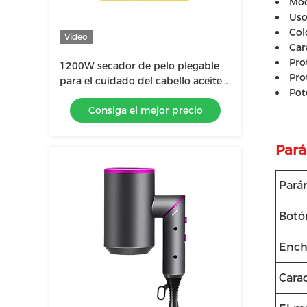
Mod
Uso
Col
Vídeo
Car
Pro
1200W secador de pelo plegable
Pro
para el cuidado del cabello aceite
Pot
esencial nueva tecnología con
Consiga el mejor precio
tecnología de iones negativos
Pará
Pará
Botón
Ench
Carac