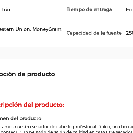
artón
Tiempo de entrega
Ent
 Western Union, MoneyGram,
Capacidad de la fuente
25
pción de producto
ripción del producto:
en del producto:
tamos nuestro secador de cabello profesional iónico, una herr
 conseguir un peinado de salón de calidad en casa.Este secador d