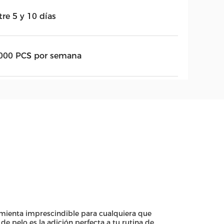
re 5 y 10 días
000 PCS por semana
amienta imprescindible para cualquiera que
e pelo es la adición perfecta a tu rutina de