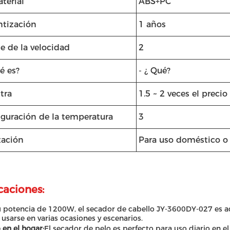
terial
ABS+PC
ntización
1 años
e de la velocidad
2
é es?
- ¿ Qué?
tra
1.5 ~ 2 veces el precio
iguración de la temperatura
3
zación
Para uso doméstico o 
caciones:
 potencia de 1200W, el secador de cabello JY-3600DY-027 es ad
usarse en varias ocasiones y escenarios.
 en el hogar:
El secador de pelo es perfecto para uso diario en e