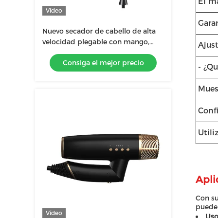
El ma
Vídeo
Gara
Nuevo secador de cabello de alta
velocidad plegable con mango,
Ajust
difusor de iones negativos,
Consiga el mejor precio
soplador, secador de cabello para
- ¿Qu
equipos de salón.
Mues
Conf
Utili
Apli
Con su
puede 
Vídeo
Uso