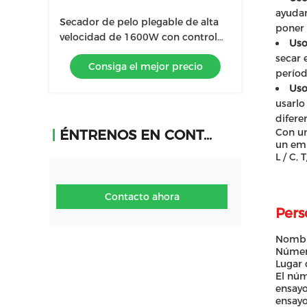
ayudar
Secador de pelo plegable de alta
poner 
velocidad de 1600W con control
Uso
de temperatura inteligente NTC
secar 
Consiga el mejor precio
períod
Uso
usarlo
difere
Con un
ÉNTRENOS EN CONTACTO CON
un emb
L / C,
Contacto ahora
Pers
Nombr
Númer
Lugar 
El núm
ensayo
ensayo