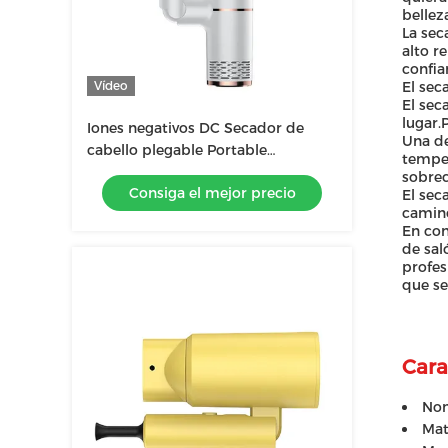
belleza
La sec
alto r
confia
Vídeo
El sec
El sec
lugar.
Iones negativos DC Secador de
Una de
cabello plegable Portable
temper
Household Travel Blow Secador de
sobrec
Consiga el mejor precio
cabello Aire caliente y frío
El sec
camino
En con
de sal
profes
que se
Cara
Nom
Mat