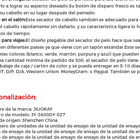
lo a lograr su aspecto deseado.Su botón de disparo fresco es 
su cabello en su lugar después del peinado.
 en el salón:
Este secador de cabello también es adecuado para u
el cabello rápidamente sin dañarlo, y su característica ligera lo 
os de tiempo.
 para viajes:
El diseño plegable del secador de pelo hace que sea 
 en diferentes países ya que viene con un tapón estándar.Este 
ntes colores (blanco, verde, marrón, púrpura y azul) que pueden c
a cantidad mínima de pedido de 500, el secador de pelo tiene 
alaje de caja / cartón de color y se puede entregar en 5-10 día
 T/T, D/P, D/A, Western Union, MoneyGram, o Paypal. También se p
onalización:
e de la marca: JIUOKAY
o de modelo: JY-3600DY-027
de origen: Shenzhen China
ero de unidades de la unidad de ensayo de la unidad de ensayo
 de ensayo de la unidad de ensayo de ensayo de la unidad de e
 de ensayo de la unidad de ensayo de ensayo de la unidad de e