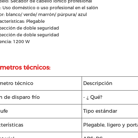
elo: Secador de cabello iónico profesional
: Uso doméstico o uso profesional en el salón
or: blanco/ verde/ marrón/ púrpura/ azul
acterísticas: Plegable
tección de doble seguridad
tección de doble seguridad
encia: 1200 W
metros técnicos:
metro técnico
Descripción
 de disparo frío
- ¿ Qué?
ufe
Tipo estándar
terísticas
Plegable, ligero y port