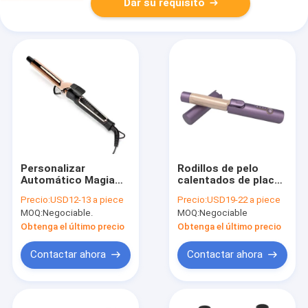
Dar su requisito
Personalizar
Rodillos de pelo
Automático Magia
calentados de placa
Calentado Rollers de
cerámica púrpura de
Precio:
USD12-13 a piece
Precio:
USD19-22 a piece
pelo Herramientas de
alta velocidad con
MOQ:
Negociable.
MOQ:
Negociable
salón Curler de pelo
tapones en todo el
automático
mundo
Obtenga el último precio
Obtenga el último precio
Contactar ahora
Contactar ahora