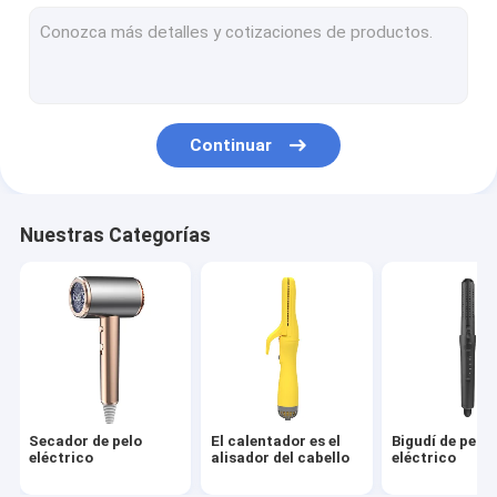
cepillo del aire caliente
peine caliente eléctrico
Secador de pelo del animal doméstico
Continuar
Secador de pelo de alta velocidad
Secador de cabello plegable
Nuestras Categorías
Secador de cabello sin cordón
Estirador de cabello multifunción
Secador de pelo
El calentador es el
Bigudí de pelo
eléctrico
alisador del cabello
eléctrico