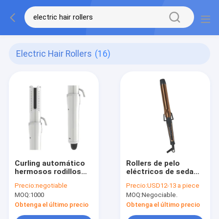
Electric Hair Rollers
(16)
Curling automático
Rollers de pelo
hermosos rodillos
eléctricos de seda
eléctricos para el
ajustables con
Precio:
negotiable
Precio:
USD12-13 a piece
cabello rodillos de
tecnología de iones
MOQ:
1000
MOQ:
Negociable.
lana de onda
negativos de alta
ajustables
concentración
Obtenga el último precio
Obtenga el último precio