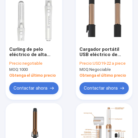
Curling de pelo
Cargador portátil
eléctrico de alta
USB eléctrico de
velocidad para viajes
rizador de cabello de
Precio:
negotiable
Precio:
USD19-22 a piece
de peso ligero 2 en 1
hierro de rizado
MOQ:
1000
MOQ:
Negociable
inalámbrico con
revestimiento
Obtenga el último precio
Obtenga el último precio
cerámico
Contactar ahora
Contactar ahora
En casa.
Productos
Sobre nosotros