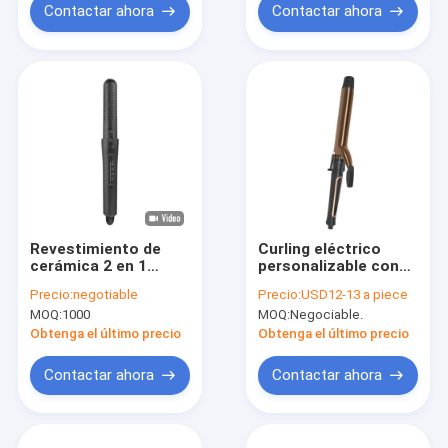
Contactar ahora
Contactar ahora
Revestimiento de
Curling eléctrico
cerámica 2 en 1
personalizable con
Curler eléctrico para
control de
Precio:
negotiable
Precio:
USD12-13 a piece
el cabello Todos los
temperatura
MOQ:
1000
MOQ:
Negociable.
tipos de cabello
inteligente NTC
Limpiador de pelo
Obtenga el último precio
Obtenga el último precio
Negro
Contactar ahora
Contactar ahora