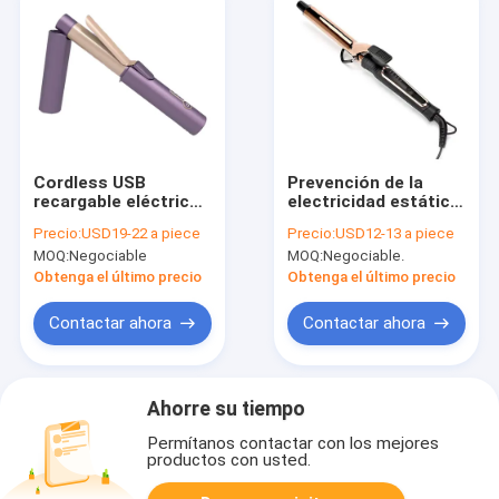
Cordless USB
Prevención de la
recargable eléctrico
electricidad estática
para el cabello curl
rodillos de pelo
Precio:
USD19-22 a piece
Precio:
USD12-13 a piece
en hierro portátil
calentados con
MOQ:
Negociable
MOQ:
Negociable.
inalámbrico
pantalla LCD e iones
negativos
Obtenga el último precio
Obtenga el último precio
Contactar ahora
Contactar ahora
Ahorre su tiempo
Permítanos contactar con los mejores
productos con usted.