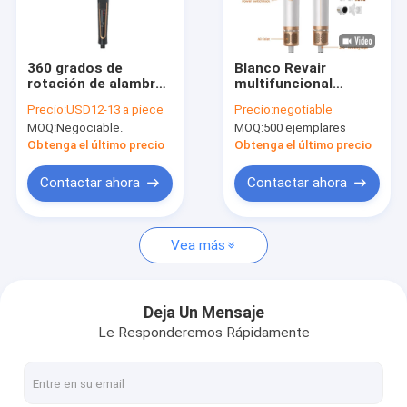
Recorrido por la fábrica
Control de calidad
360 grados de
Blanco Revair
rotación de alambre
multifuncional
Contacta con nosotros
de rotación de viaje
peinador de viaje
Precio:
USD12-13 a piece
Precio:
negotiable
calentado rodillos
rodillos calentados
MOQ:
Negociable.
MOQ:
500 ejemplares
Waver Herramientas
herramientas de
Noticias
de peinado
peinado
Obtenga el último precio
Obtenga el último precio
Casos de trabajo
Contactar ahora
Contactar ahora
Solicitar una cita
Vea más
Secador de pelo eléctrico
Deja Un Mensaje
Le Responderemos Rápidamente
El calentador es el alisador del cabello
Bigudí de pelo eléctrico