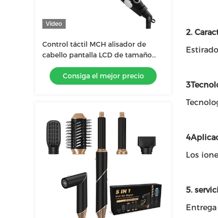
Vídeo
2. Caract
Control táctil MCH alisador de
Estirado
cabello pantalla LCD de tamaño
múltiple ancha y estrecha
Consiga el mejor precio
3Tecnolo
Tecnolo
4Aplica
Los ione
5. servic
Entrega