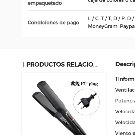
caja de colores o c
empaquetado
L / C, T / T, D / P, 
Condiciones de pago
MoneyGram, Paypal
Descri
PRODUCTOS RELACIONADOS
1Inform
Ventilac
Potenci
Velocida
Velocid
Viento 