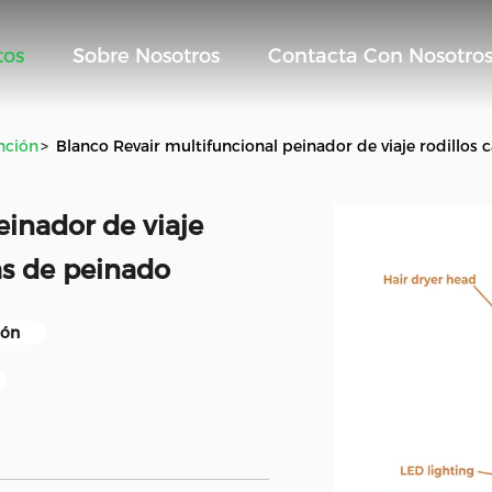
tos
Sobre Nosotros
Contacta Con Nosotro
nción
>
Blanco Revair multifuncional peinador de viaje rodillos
einador de viaje
as de peinado
ión