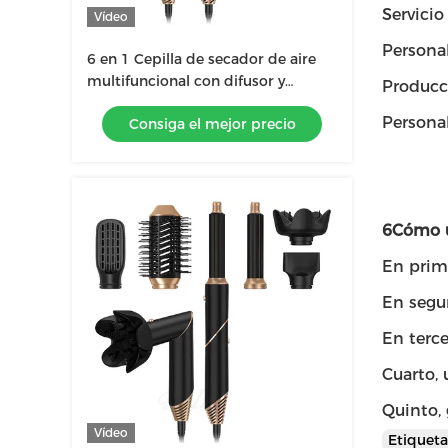
Servicio
Vídeo
Personal
6 en 1 Cepilla de secador de aire
multifuncional con difusor y
Producc
estuche de cuero
Persona
Consiga el mejor precio
6Cómo u
En prime
En segun
En terce
Cuarto, 
Quinto,
Vídeo
Etiquet