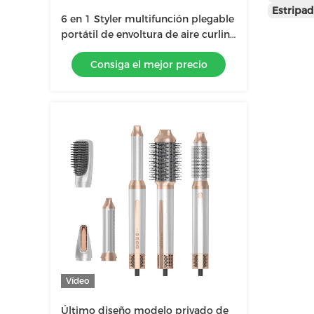
Estripad
6 en 1 Styler multifunción plegable
portátil de envoltura de aire curling
nuevo diseño de viaje cepillado de
Consiga el mejor precio
aire caliente
Vídeo
Último diseño modelo privado de