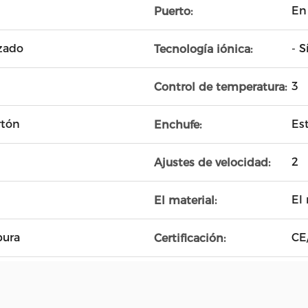
En
Puerto:
zado
- S
Tecnología iónica:
3
Control de temperatura:
rtón
Es
Enchufe:
2
Ajustes de velocidad:
El
El material:
pura
CE
Certificación: