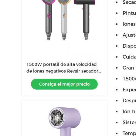
Secad
Pintu
Ione
Ajust
Dispo
Cuida
1500W portátil de alta velocidad
Gran 
de iones negativos Revair secador
de cabello eléctrico para el hogar
1500w
Consiga el mejor precio
sin cable profesional
Exper
Despi
Ión 
Sist
Tempe