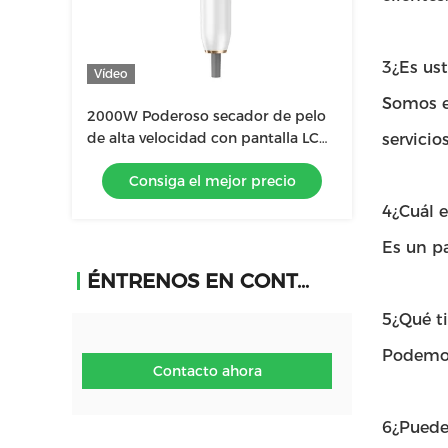
3¿Es us
Vídeo
Somos el
2000W Poderoso secador de pelo
de alta velocidad con pantalla LCD
servicios
de cristal líquido de iones
Consiga el mejor precio
negativos
4¿Cuál e
Es un p
ÉNTRENOS EN CONTACTO CON
5¿Qué ti
Podemos
Contacto ahora
6¿Puede