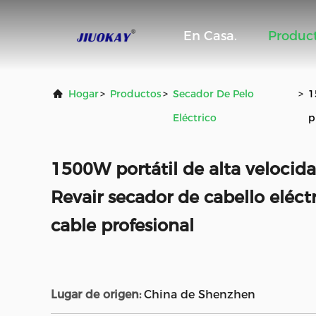
En Casa.
Produc
Hogar
>
Productos
>
Secador De Pelo
>
1
Eléctrico
p
1500W portátil de alta velocid
Revair secador de cabello eléctr
cable profesional
Lugar de origen:
China de Shenzhen