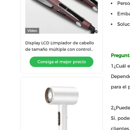
Perso
Embal
Solu
Vídeo
Display LCD Limpiador de cabello
de tamaño múltiple con control
Pregunt
táctil y tecnología de calefacción
Consiga el mejor precio
MCH
1¿Cuál e
Depende 
para el 
2¿Puede
Sí, pod
clientes.