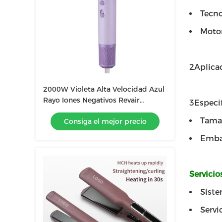
Tecno
Motor
2Aplicac
2000W Violeta Alta Velocidad Azul
Rayo Iones Negativos Revair
3Especif
Secador de cabello Temperatura
Tamañ
Consiga el mejor precio
ajustable para uso doméstico
Embal
Servicio
Siste
Servi