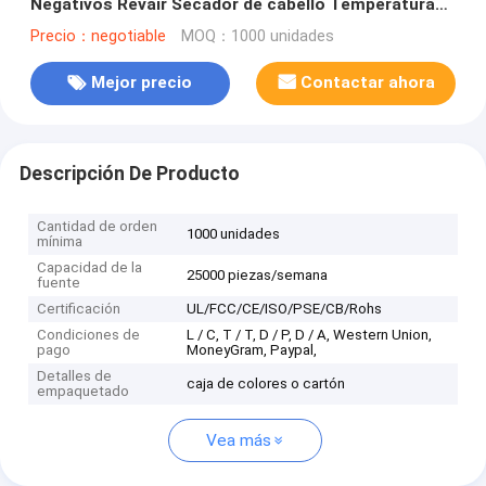
Negativos Revair Secador de cabello Temperatura
ajustable para uso doméstico
Precio：negotiable
MOQ：1000 unidades
Mejor precio
Contactar ahora
Descripción De Producto
Cantidad de orden
1000 unidades
mínima
Capacidad de la
25000 piezas/semana
fuente
Certificación
UL/FCC/CE/ISO/PSE/CB/Rohs
Condiciones de
L / C, T / T, D / P, D / A, Western Union,
pago
MoneyGram, Paypal,
Detalles de
caja de colores o cartón
empaquetado
Vea más