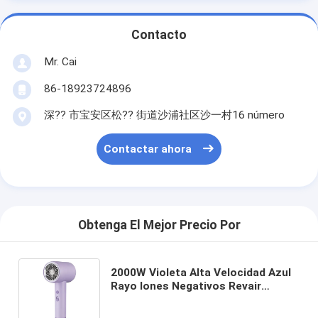
Contacto
Mr. Cai
86-18923724896
深?? 市宝安区松?? 街道沙浦社区沙一村16 número
Contactar ahora
Obtenga El Mejor Precio Por
2000W Violeta Alta Velocidad Azul
Rayo Iones Negativos Revair
Secador de cabello Temperatura
ajustable para uso doméstico