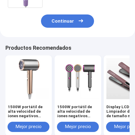
Continuar
Productos Recomendados
1500W portátil de
1500W portátil de
Display LCD
alta velocidad de
alta velocidad de
Limpiador de c
iones negativos
iones negativos
de tamaño múl
Revair secador de
Revair secador de
con control tác
cabello eléctrico
cabello eléctrico
tecnología de
Mejor precio
Mejor precio
Mejor pre
para el hogar sin
para el hogar sin
calefacción 
cable profesional
cable profesional