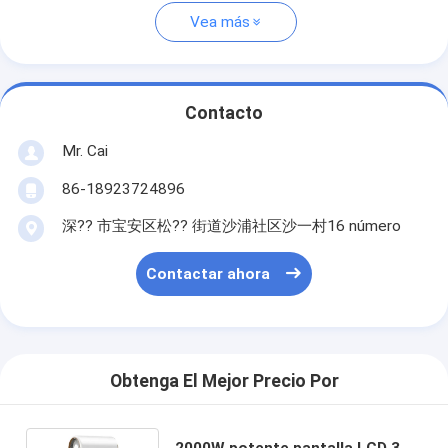
Vea más
Contacto
Mr. Cai
86-18923724896
深?? 市宝安区松?? 街道沙浦社区沙一村16 número
Contactar ahora
Obtenga El Mejor Precio Por
2000W potente pantalla LCD 3