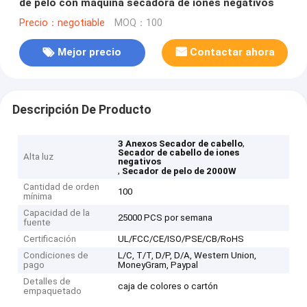
de pelo con máquina secadora de iones negativos
Precio：negotiable
MOQ：100
Mejor precio
Contactar ahora
Descripción De Producto
,
3 Anexos Secador de cabello
Secador de cabello de iones
Alta luz
negativos
,
Secador de pelo de 2000W
Cantidad de orden
100
mínima
Capacidad de la
25000 PCS por semana
fuente
Certificación
UL/FCC/CE/ISO/PSE/CB/RoHS
Condiciones de
L/C, T/T, D/P, D/A, Western Union,
pago
MoneyGram, Paypal
Detalles de
caja de colores o cartón
empaquetado