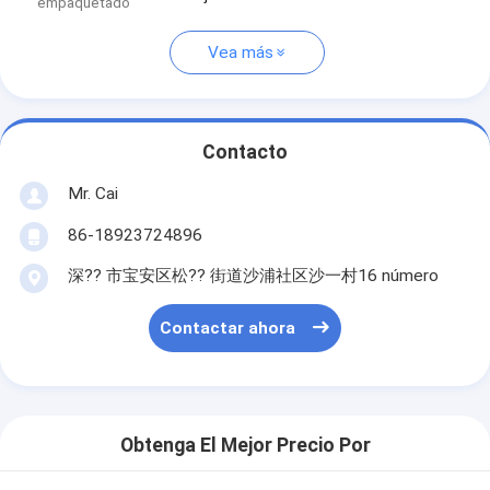
empaquetado
Vea más
Contacto
Mr. Cai
86-18923724896
深?? 市宝安区松?? 街道沙浦社区沙一村16 número
Contactar ahora
Obtenga El Mejor Precio Por