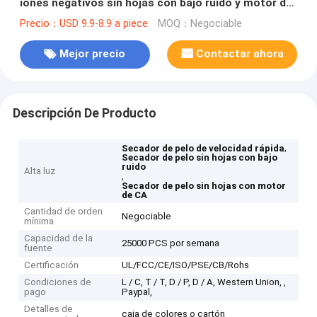
iones negativos sin hojas con bajo ruido y motor de
CA
Precio：USD 9.9-8.9 a piece
MOQ：Negociable
Mejor precio
Contactar ahora
Descripción De Producto
,
Secador de pelo de velocidad rápida
Secador de pelo sin hojas con bajo
ruido
Alta luz
,
Secador de pelo sin hojas con motor
de CA
Cantidad de orden
Negociable
mínima
Capacidad de la
25000 PCS por semana
fuente
Certificación
UL/FCC/CE/ISO/PSE/CB/Rohs
Condiciones de
L / C, T / T, D / P, D / A, Western Union, ,
pago
Paypal,
Detalles de
caja de colores o cartón