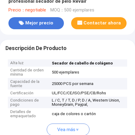
profesional secador de pelo Revair
Precio：negotiable
MOQ：500 ejemplares
Mejor precio
Contactar ahora
Descripción De Producto
Alta luz
Secador de cabello de colágeno
Cantidad de orden
500 ejemplares
mínima
Capacidad de la
25000 PCS por semana
fuente
Certificación
UL/FCC/CE/ISO/PSE/CB/Rohs
Condiciones de
L / C, T / T, D / P, D / A, Western Union,
pago
MoneyGram, Paypal,
Detalles de
caja de colores o cartón
empaquetado
Vea más