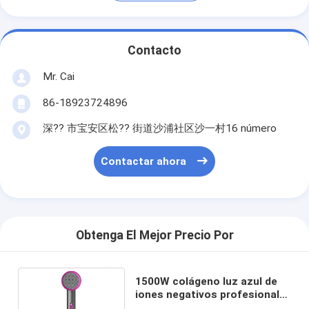
Contacto
Mr. Cai
86-18923724896
深?? 市宝安区松?? 街道沙浦社区沙一村16 número
Contactar ahora
Obtenga El Mejor Precio Por
1500W colágeno luz azul de
iones negativos profesional
secador de pelo Revair