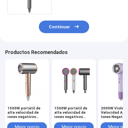
Continuar
Productos Recomendados
1500W portátil de
1500W portátil de
2000W Violeta
alta velocidad de
alta velocidad de
Velocidad Azu
iones negativos
iones negativos
Iones Negativ
Revair secador de
Revair secador de
Revair Secado
cabello eléctrico
cabello eléctrico
cabello Tempe
Mejor precio
Mejor precio
Mejor pre