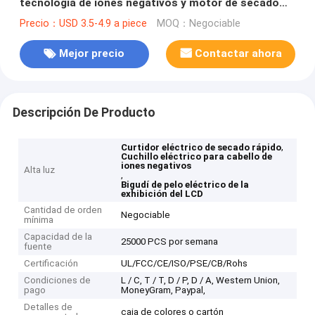
tecnología de iones negativos y motor de secado
rápido
Precio：USD 3.5-4.9 a piece
MOQ：Negociable
Mejor precio
Contactar ahora
Descripción De Producto
,
Curtidor eléctrico de secado rápido
Cuchillo eléctrico para cabello de
iones negativos
Alta luz
,
Bigudí de pelo eléctrico de la
exhibición del LCD
Cantidad de orden
Negociable
mínima
Capacidad de la
25000 PCS por semana
fuente
Certificación
UL/FCC/CE/ISO/PSE/CB/Rohs
Condiciones de
L / C, T / T, D / P, D / A, Western Union,
pago
MoneyGram, Paypal,
Detalles de
caja de colores o cartón