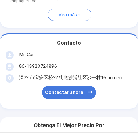
empaquetado
Vea más
Contacto
Mr. Cai
86-18923724896
深?? 市宝安区松?? 街道沙浦社区沙一村16 número
Contactar ahora
Obtenga El Mejor Precio Por