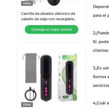
Vídeo
Depende 
Camilla de alisador eléctrico de
para el 
cabello de viaje con recargable
USB y longitud del cable de 6 pies
Consiga el mejor precio
2¿Puede
Sí, pod
clientes.
3¿Es us
Somos el
servicios
4¿Cuál e
Vídeo