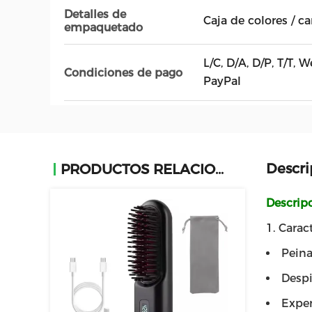
Detalles de
Caja de colores / c
empaquetado
L/C, D/A, D/P, T/T,
Condiciones de pago
PayPal
Descri
PRODUCTOS RELACIONADOS
Descrip
1. Caract
Peina
Despi
Exper