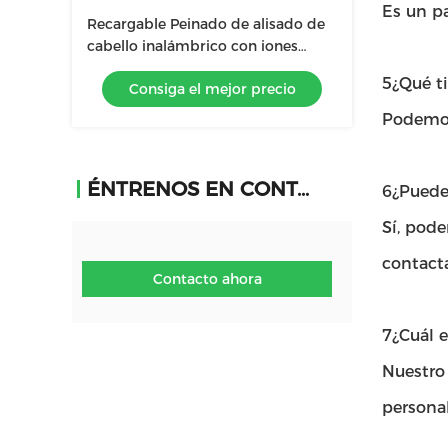
Es un p
Recargable Peinado de alisado de
cabello inalámbrico con iones
negativos sin daño al cabello
5¿Qué ti
Consiga el mejor precio
portátil
Podemos
ÉNTRENOS EN CONTACTO CON
6¿Puede
Sí, pod
contact
Contacto ahora
7¿Cuál 
Nuestro
persona