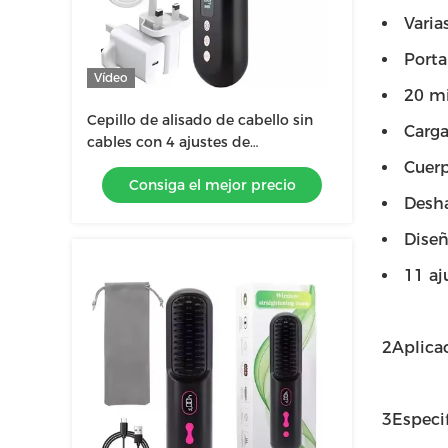
Varia
Porta
Vídeo
20 mi
Cepillo de alisado de cabello sin
Carga
cables con 4 ajustes de
temperatura PD20W de carga
Cuerp
Consiga el mejor precio
rápida Diseño de calentamiento
Desha
rápido contra quemaduras
Diseñ
11 aj
2Aplicac
3Especif