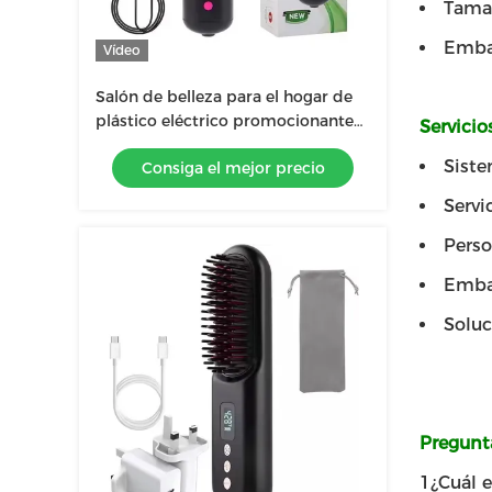
Tamañ
Embal
Vídeo
Salón de belleza para el hogar de
plástico eléctrico promocionante
Servicio
alisador de pelo peine USB
Siste
Consiga el mejor precio
recargable para viajar
Servi
Perso
Embal
Solu
Pregunt
1¿Cuál e