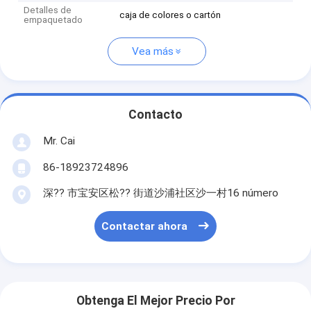
Detalles de
caja de colores o cartón
empaquetado
Vea más
Contacto
Mr. Cai
86-18923724896
深?? 市宝安区松?? 街道沙浦社区沙一村16 número
Contactar ahora
Obtenga El Mejor Precio Por