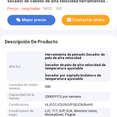
secador de cabello de alta velocidad herramientas
de calentamiento rápido estilo
Precio：negotiable
MOQ：500
Mejor precio
Contactar ahora
Descripción De Producto
Herramienta de peinado Secador de
pelo de alta velocidad
,
Secador de pelo de alta velocidad de
Alta luz
temperatura ajustable
,
Secador por soplado biolónico de
temperatura ajustable
Cantidad de orden
500
mínima
Capacidad de la
25000 PCS por semana
fuente
Certificación
UL/FCC/CE/ISO/PSE/CB/RoHS
Condiciones de
L/C, T/T, D/P, D/A, Western Union,
pago
MoneyGram, Paypal