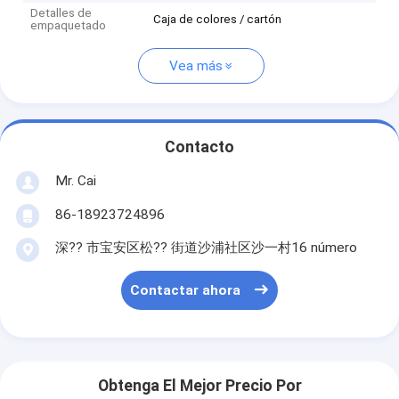
Detalles de
Caja de colores / cartón
empaquetado
Vea más
Contacto
Mr. Cai
86-18923724896
深?? 市宝安区松?? 街道沙浦社区沙一村16 número
Contactar ahora
Obtenga El Mejor Precio Por