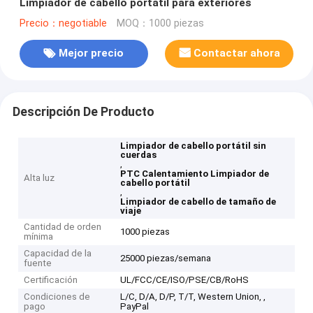
Limpiador de cabello portátil para exteriores
Precio：negotiable
MOQ：1000 piezas
Mejor precio
Contactar ahora
Descripción De Producto
Limpiador de cabello portátil sin
cuerdas
,
PTC Calentamiento Limpiador de
Alta luz
cabello portátil
,
Limpiador de cabello de tamaño de
viaje
Cantidad de orden
1000 piezas
mínima
Capacidad de la
25000 piezas/semana
fuente
Certificación
UL/FCC/CE/ISO/PSE/CB/RoHS
Condiciones de
L/C, D/A, D/P, T/T, Western Union, ,
pago
PayPal