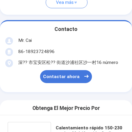
Vea más
Contacto
Mr. Cai
86-18923724896
深?? 市宝安区松?? 街道沙浦社区沙一村16 número
Contactar ahora
Obtenga El Mejor Precio Por
Calentamiento rápido 150-230