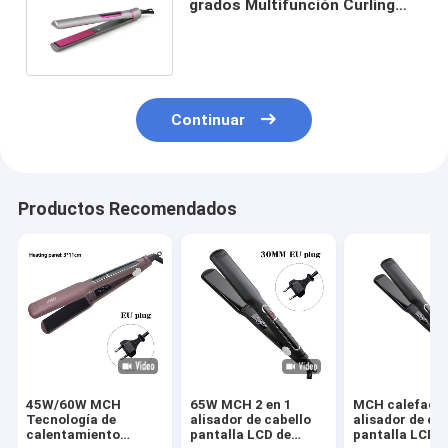
grados Multifunción Curling
alisador de cabello alisador
Continuar
Productos Recomendados
45W/60W MCH
65W MCH 2 en 1
MCH calefacc
Tecnología de
alisador de cabello
alisador de ca
calentamiento
pantalla LCD de
pantalla LCD d