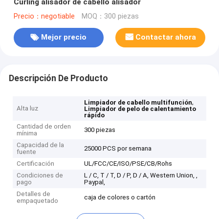
Curling alisador de cabello alisador
Precio：negotiable
MOQ：300 piezas
Mejor precio
Contactar ahora
Descripción De Producto
,
Limpiador de cabello multifunción
Alta luz
Limpiador de pelo de calentamiento
rápido
Cantidad de orden
300 piezas
mínima
Capacidad de la
25000 PCS por semana
fuente
Certificación
UL/FCC/CE/ISO/PSE/CB/Rohs
Condiciones de
L / C, T / T, D / P, D / A, Western Union, ,
pago
Paypal,
Detalles de
caja de colores o cartón
empaquetado