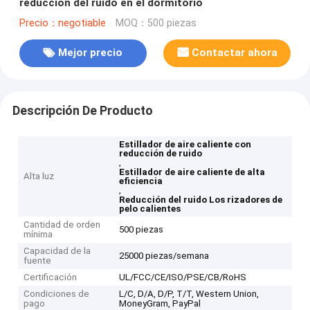
reducción del ruido en el dormitorio
Precio：negotiable
MOQ：500 piezas
Mejor precio
Contactar ahora
Descripción De Producto
Estillador de aire caliente con
reducción de ruido
,
Estillador de aire caliente de alta
Alta luz
eficiencia
,
Reducción del ruido Los rizadores de
pelo calientes
Cantidad de orden
500 piezas
mínima
Capacidad de la
25000 piezas/semana
fuente
Certificación
UL/FCC/CE/ISO/PSE/CB/RoHS
Condiciones de
L/C, D/A, D/P, T/T, Western Union,
pago
MoneyGram, PayPal