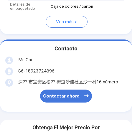
Detalles de
Caja de colores / cartón
empaquetado
Vea más
Contacto
Mr. Cai
86-18923724896
深?? 市宝安区松?? 街道沙浦社区沙一村16 número
Contactar ahora
Obtenga El Mejor Precio Por