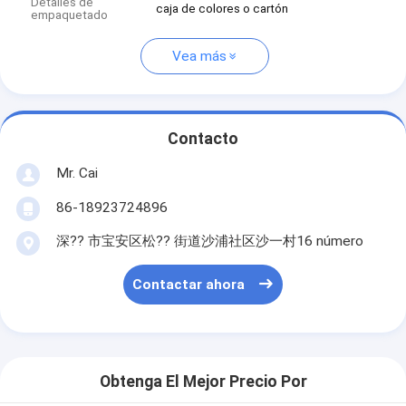
Detalles de
caja de colores o cartón
empaquetado
Vea más
Contacto
Mr. Cai
86-18923724896
深?? 市宝安区松?? 街道沙浦社区沙一村16 número
Contactar ahora
Obtenga El Mejor Precio Por