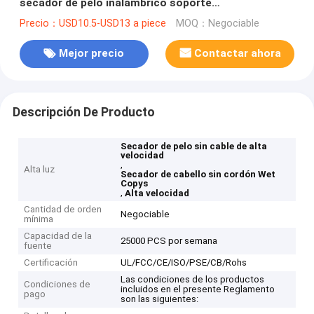
secador de pelo inalámbrico soporte
personalización
Precio：USD10.5-USD13 a piece
MOQ：Negociable
Mejor precio
Contactar ahora
Descripción De Producto
Secador de pelo sin cable de alta
velocidad
,
Alta luz
Secador de cabello sin cordón Wet
Copys
,
Alta velocidad
Cantidad de orden
Negociable
mínima
Capacidad de la
25000 PCS por semana
fuente
Certificación
UL/FCC/CE/ISO/PSE/CB/Rohs
Las condiciones de los productos
Condiciones de
incluidos en el presente Reglamento
pago
son las siguientes: